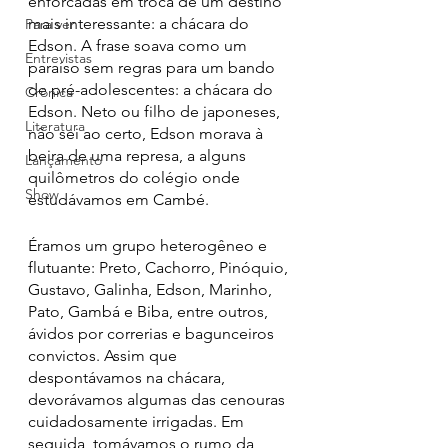
enforcadas em troca de um destino 
mais interessante: a chácara do 
Para ver
Edson. A frase soava como um 
Entrevistas
paraíso sem regras para um bando 
de pré-adolescentes: a chácara do 
Crônica
Edson. Neto ou filho de japoneses, 
Literatura
não sei ao certo, Edson morava à 
beira de uma represa, a alguns 
Lançamento
quilômetros do colégio onde 
Show
estudávamos em Cambé.
Éramos um grupo heterogêneo e 
flutuante: Preto, Cachorro, Pinóquio, 
Gustavo, Galinha, Edson, Marinho, 
Pato, Gambá e Biba, entre outros, 
ávidos por correrias e bagunceiros 
convictos. Assim que 
despontávamos na chácara, 
devorávamos algumas das cenouras 
cuidadosamente irrigadas. Em 
seguida, tomávamos o rumo da 