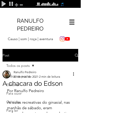
RANULFO
PEDREIRO
Causo | som | roça | aventura
Post
Todos os posts
Ranulfo Pedreiro
Todos os posts
20 de mai. de 2021
2 min de leitura
A chacara do Edson
Editorial
Por Ranulfo Pedreiro
Para ouvir
Crônicas
As aulas recreativas do ginasial, nas 
manhãs de sábado, eram 
Para ler