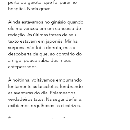
perto do garoto, que foi parar no 
hospital. Nada grave.
Ainda estávamos no ginásio quando 
ele me venceu em um concurso de 
redação. As últimas frases de seu 
texto estavam em japonês. Minha 
surpresa não foi a derrota, mas a 
descoberta de que, ao contrário do 
amigo, pouco sabia dos meus 
antepassados.
À noitinha, voltávamos empurrando 
lentamente as bicicletas, lembrando 
as aventuras do dia. Enlameados, 
verdadeiros tatus. Na segunda-feira, 
exibíamos orgulhosos as cicatrizes.
Éramos um grupo heterogêneo, 
com negros, magros, altos, loiros, 