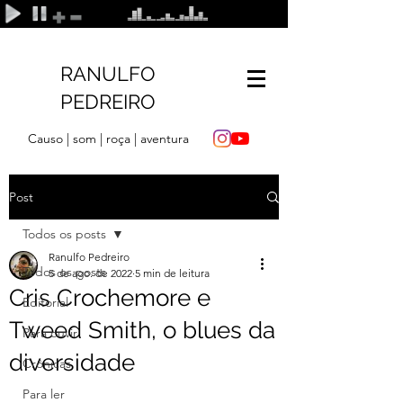
RANULFO
PEDREIRO
Causo | som | roça | aventura
Post
Todos os posts
Ranulfo Pedreiro
Todos os posts
5 de ago. de 2022
5 min de leitura
Cris Crochemore e
Editorial
Tweed Smith, o blues da
Para ouvir
diversidade
Crônicas
Para ler