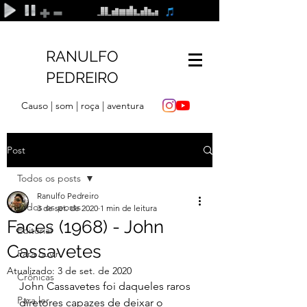
RANULFO
PEDREIRO
Causo | som | roça | aventura
Post
Todos os posts
Ranulfo Pedreiro
Todos os posts
3 de set. de 2020
1 min de leitura
Faces (1968) - John
Editorial
Cassavetes
Para ouvir
Atualizado:
3 de set. de 2020
Crônicas
John Cassavetes foi daqueles raros 
Para ler
diretores capazes de deixar o 