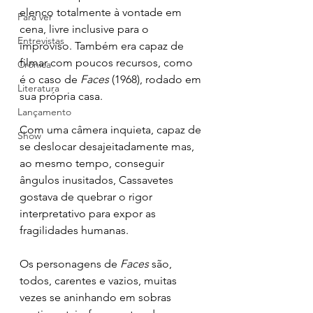
elenco totalmente à vontade em 
Para ver
cena, livre inclusive para o 
Entrevistas
improviso. Também era capaz de 
filmar com poucos recursos, como 
Crônica
é o caso de 
Faces 
(1968), rodado em 
Literatura
sua própria casa. 
Lançamento
Com uma câmera inquieta, capaz de 
Show
se deslocar desajeitadamente mas, 
ao mesmo tempo, conseguir 
ângulos inusitados, Cassavetes 
gostava de quebrar o rigor 
interpretativo para expor as 
fragilidades humanas. 
Os personagens de 
Faces 
são, 
todos, carentes e vazios, muitas 
vezes se aninhando em sobras 