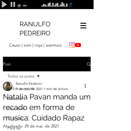
RANULFO
PEDREIRO
Causo | som | roça | aventura
Post
Todos os posts
Ranulfo Pedreiro
Todos os posts
7 de mai. de 2021
1 min de leitura
Natalia Pavan manda um
Editorial
recado em forma de
Para ouvir
musica: Cuidado Rapaz
Crônicas
Atualizado:
29 de mai. de 2021
Para ler