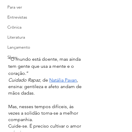
Para ver
Entrevistas
Crônica
Literatura
Lançamento
Show
“O mundo está doente, mas ainda 
tem gente que usa a mente e o 
coração.”
Cuidado Rapaz
, de
Natália Pavan
, 
ensina: gentileza e afeto andam de 
mãos dadas.
Mas, nesses tempos difíceis, às 
vezes a solidão torna-se a melhor 
companhia.
Cuide-se. É preciso cultivar o amor 