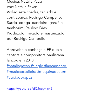
Música: Natália Pavan.
Voz: Natália Pavan.
Violão sete cordas, teclado e 
contrabaixo: Rodrigo Campello.
Surdo, conga, pandeiro, ganzá e 
tamborim: Paulino Dias.
Produzido, mixado e masterizado 
por Rodrigo Campello.
Aproveite e conheça o EP que a 
cantora e compositora paulistana 
lançou em 2018.
#nataliapavan
 #single
 #lancamento
#musicabrasileira
 #maquinadosom
#cuidadorapaz
https://youtu.be/dCJcpyv-cn8