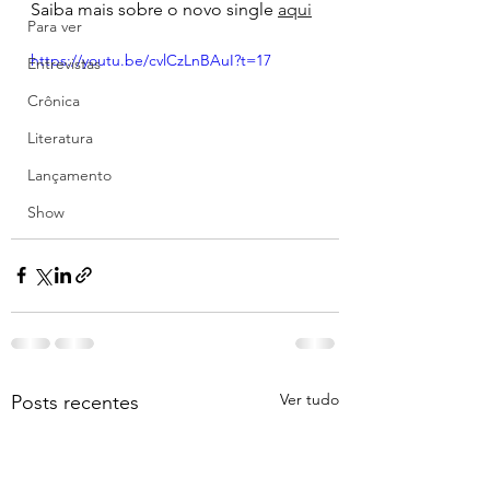
Saiba mais sobre o novo single 
aqui
Para ver
https://youtu.be/cvlCzLnBAuI?t=17
Entrevistas
Crônica
Literatura
Lançamento
Show
Ver tudo
Posts recentes