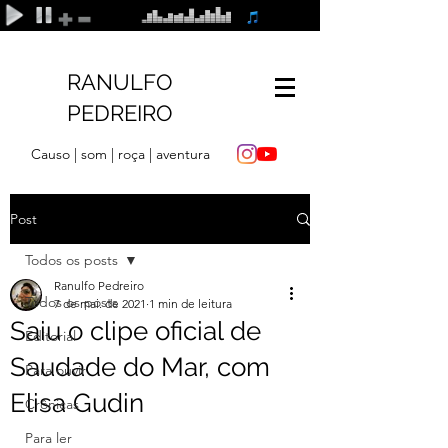
RANULFO
PEDREIRO
Causo | som | roça | aventura
Post
Todos os posts
Ranulfo Pedreiro
Todos os posts
7 de mai. de 2021
1 min de leitura
Saiu o clipe oficial de
Editorial
Saudade do Mar, com
Para ouvir
Elisa Gudin
Crônicas
Para ler