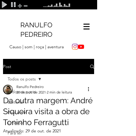
RANULFO
PEDREIRO
Causo | som | roça | aventura
Post
Todos os posts
Ranulfo Pedreiro
Todos os posts
28 de out. de 2021
2 min de leitura
Da outra margem: André
Editorial
Siqueira visita a obra de
Para ouvir
Toninho Ferragutti
Crônicas
Atualizado:
29 de out. de 2021
Para ler