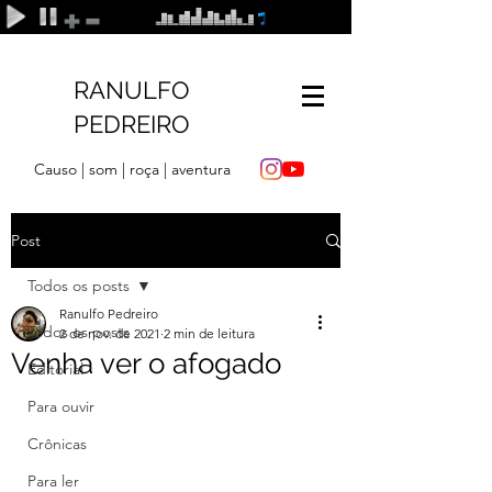
RANULFO
PEDREIRO
Causo | som | roça | aventura
Post
Todos os posts
Ranulfo Pedreiro
Todos os posts
2 de nov. de 2021
2 min de leitura
Venha ver o afogado
Editorial
Para ouvir
Crônicas
Para ler