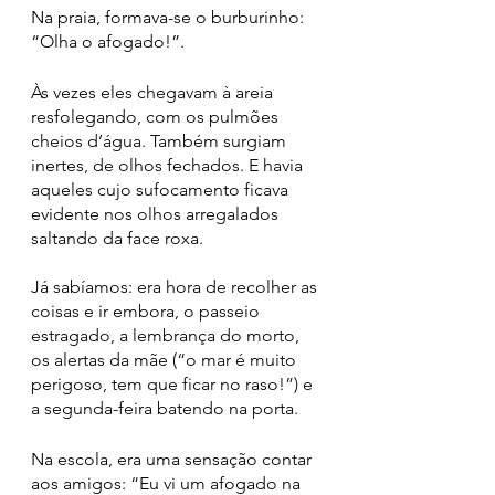
Na praia, formava-se o burburinho: 
“Olha o afogado!”. 
Às vezes eles chegavam à areia 
resfolegando, com os pulmões 
cheios d’água. Também surgiam 
inertes, de olhos fechados. E havia 
aqueles cujo sufocamento ficava 
evidente nos olhos arregalados 
saltando da face roxa.
Já sabíamos: era hora de recolher as 
coisas e ir embora, o passeio 
estragado, a lembrança do morto, 
os alertas da mãe (“o mar é muito 
perigoso, tem que ficar no raso!”) e 
a segunda-feira batendo na porta. 
Na escola, era uma sensação contar 
aos amigos: “Eu vi um afogado na 