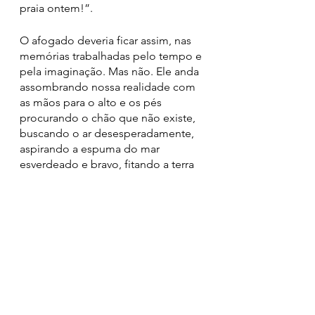
praia ontem!”.
O afogado deveria ficar assim, nas 
memórias trabalhadas pelo tempo e 
pela imaginação. Mas não. Ele anda 
assombrando nossa realidade com 
as mãos para o alto e os pés 
procurando o chão que não existe, 
buscando o ar desesperadamente, 
aspirando a espuma do mar 
esverdeado e bravo, fitando a terra 
firme no horizonte cada vez mais 
longe.
Ranulfo Pedreiro (Novembro, 2021)
Facebook: 
@maquinadosomlda
Facebook: 
@cronicasdopreto
Instagram: 
@ranulfopedreiro
Spotify: 
Ranulfo Pedreiro