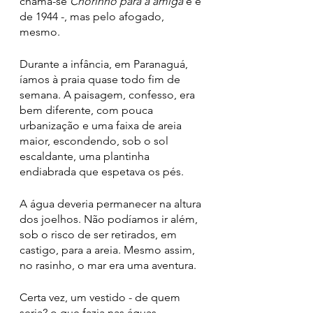
chama-se 
Chorinho para a amiga
 e é 
de 1944 -, mas pelo afogado, 
mesmo. 
Durante a infância, em Paranaguá, 
íamos à praia quase todo fim de 
semana. A paisagem, confesso, era 
bem diferente, com pouca 
urbanização e uma faixa de areia 
maior, escondendo, sob o sol 
escaldante, uma plantinha 
endiabrada que espetava os pés. 
A água deveria permanecer na altura 
dos joelhos. Não podíamos ir além, 
sob o risco de ser retirados, em 
castigo, para a areia. Mesmo assim, 
no rasinho, o mar era uma aventura. 
Certa vez, um vestido - de quem 
seria? o que fazia nas águas 